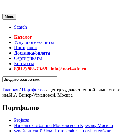
Menu
Search
Каталог
Услуги огнезащиты
Портфолио
Доставка/оплата
Сертификаты
Контакты
8(812) 988-79-69 | info@nort-szfo.ru
Главная
/
Портфолио
/
Центр художественной гимнастики
им.И.А.Винер-Усмановой, Москва
Портфолио
Projects
Никольская башня Московского Кремля, Москва
Фрейлинский Дом, Петергоф, Санкт-Петербург