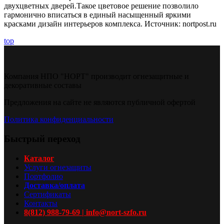
двухцветных дверей.Такое цветовое решение позволило
гармонично вписаться в единый насыщенный яркими
красками дизайн интерьеров комплекса.
Источник: nortpost.ru
top
Компания НПО "НОРТ" производит огнезащитные и
декоративные составы
Предложения на сайте не являются публичной офертой
Политика конфиденциальности
Быстрый переход
Каталог
Услуги огнезащиты
Портфолио
Доставка/оплата
Сертификаты
Контакты
8(812) 988-79-69 | info@nort-szfo.ru