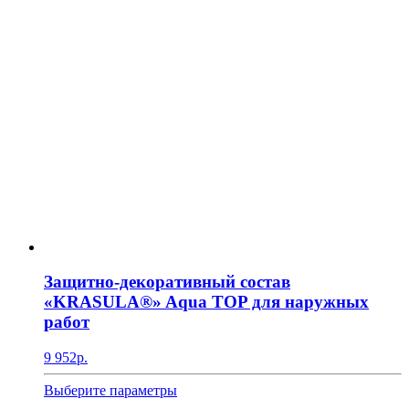
Защитно-декоративный состав
«KRASULA®» Aqua TOP для наружных
работ
9 952
р.
Этот
Выберите параметры
товар