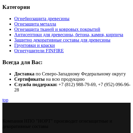
Категории
Огнебиозащита древесины
Огнезащита металла
Огнезащита тканей и ковровых покрытий
Антисептики для древесины, бетона, камня, кирпича
Защитно декоративные составы для древесины
Грунтовки и краски
Огнетушители FINFIRE
Всегда для Вас:
Доставка
по Северо-Западному Федеральному округу
Сертификаты
на всю продукцию
Служба поддержки:
+7 (812) 988-79-69, +7 (952) 096-96-
28
top
Компания НПО "НОРТ" производит огнезащитные и
декоративные составы