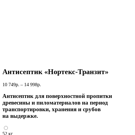
Антисептик «Нортекс-Транзит»
Диапазон
10 749
р.
–
14 998
р.
цен:
10
Антисептик для поверхностной пропитки
749р.
древесины и пиломатериалов на период
–
транспортировки, хранения и срубов
14
на выдержке.
998р.
52 кг