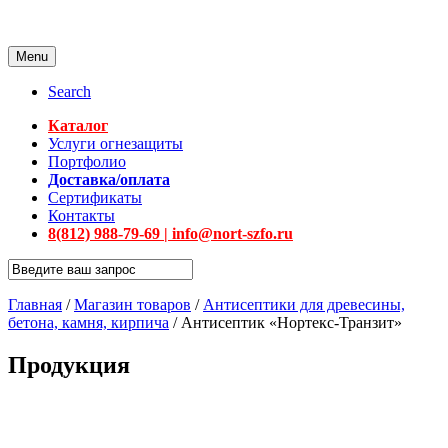
Menu
Search
Каталог
Услуги огнезащиты
Портфолио
Доставка/оплата
Сертификаты
Контакты
8(812) 988-79-69 | info@nort-szfo.ru
Главная
/
Магазин товаров
/
Антисептики для древесины,
бетона, камня, кирпича
/
Антисептик «Нортекс-Транзит»
Продукция