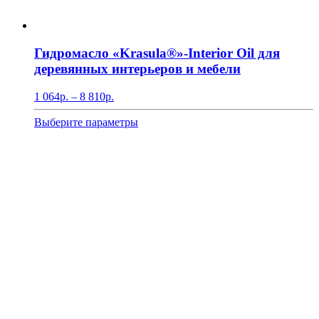
Гидромасло «Krasula®»-Interior Oil для
деревянных интерьеров и мебели
Диапазон
1 064
р.
–
8 810
р.
цен:
1
Этот
Выберите параметры
064р.
товар
–
имеет
8
несколько
810р.
вариаций.
Опции
можно
выбрать
на
странице
товара.