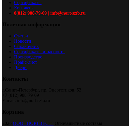
Сертификаты
Контакты
8(812) 988-79-69 | info@nort-szfo.ru
Полезная информация
Статьи
Новости
Справочник
Сертификаты и паспорта
Производство
Прайс-лист
Двери
Контакты
г.Санкт-Петербург, пр. Энергетиков, 53
+7 (812) 988-79-69
E-mail: info@nort-szfo.ru
Корзина
2026
ООО "НОРТВЕСТ"
Огнезащитные составы