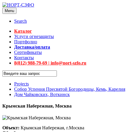
Menu
Search
Каталог
Услуги огнезащиты
Портфолио
Доставка/оплата
Сертификаты
Контакты
8(812) 988-79-69 | info@nort-szfo.ru
Projects
Собор Успения Пресвятой Богородицы, Кемь, Карелия
Дом Чайковских, Воткинск
Крымская Набережная, Москва
Объект:
Крымская Набережая, г.Москва