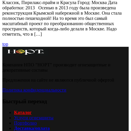
Классик, Пирилакс-прайм и Красула Город: Москва Дата
обработки: 2013 Осенью в 2013 году была произведена
реконструкция Крымской набережной в Москве. Она стала
полностью пешеходной! На то время это был самый
масштабный проект по преобразованию общественных
пространств, который когда-либо делали в Москве. Надо
отметить, что в […]
top
Компания НПО "НОРТ" производит огнезащитные и
декоративные составы
Предложения на сайте не являются публичной офертой
Политика конфиденциальности
Быстрый переход
Каталог
Услуги огнезащиты
Портфолио
Доставка/оплата