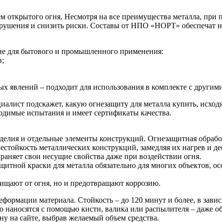
 открытого огня. Несмотря на все преимущества металла, при 
азрушения и снизить риски. Составы от НПО «НОРТ» обеспечат
щие для бытового и промышленного применения:
в;
ых явлений – подходит для использования в комплекте с други
циалист подскажет, какую огнезащиту для металла купить, исход
одимые испытания и имеет сертификаты качества.
зделия и отдельные элементы конструкций. Огнезащитная обрабо
стойкость металлических конструкций, замедляя их нагрев и д
раняет свои несущие свойства даже при воздействии огня.
ащитной краски для металла обязательно для многих объектов,
щищают от огня, но и предотвращают коррозию.
ормации материала. Стойкость – до 120 минут и более, в завис
о наносятся с помощью кисти, валика или распылителя – даже о
ну на сайте, выбрав желаемый объем средства.