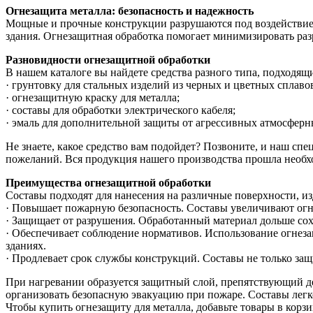
Огнезащита металла: безопасность и надежность
Мощные и прочные конструкции разрушаются под воздействием
здания. Огнезащитная обработка помогает минимизировать р
Разновидности огнезащитной обработки
В нашем каталоге вы найдете средства разного типа, подходя
· грунтовку для стальных изделий из черных и цветных сплаво
· огнезащитную краску для металла;
· составы для обработки электрического кабеля;
· эмаль для дополнительной защиты от агрессивных атмосферн
Не знаете, какое средство вам подойдет? Позвоните, и наш спе
пожеланий. Вся продукция нашего производства прошла необх
Преимущества огнезащитной обработки
Составы подходят для нанесения на различные поверхности, и
· Повышает пожарную безопасность. Составы увеличивают огне
· Защищает от разрушения. Обработанный материал дольше сох
· Обеспечивает соблюдение нормативов. Использование огнез
зданиях.
· Продлевает срок службы конструкций. Составы не только за
При нагревании образуется защитный слой, препятствующий деф
организовать безопасную эвакуацию при пожаре. Составы легк
Чтобы купить огнезащиту для металла, добавьте товары в корзи