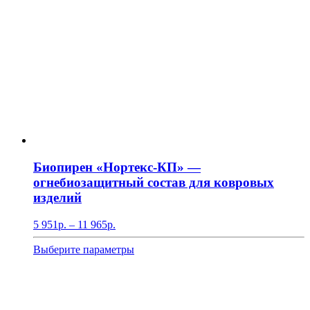
Биопирен «Нортекс-КП» —
огнебиозащитный состав для ковровых
изделий
Диапазон
5 951
р.
–
11 965
р.
цен:
5
Этот
Выберите параметры
951р.
товар
–
имеет
11
несколько
965р.
вариаций.