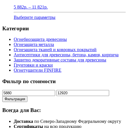
Диапазон
5 882
р.
–
11 821
р.
цен:
5
Этот
Выберите параметры
882р.
товар
–
имеет
Категории
11
несколько
821р.
вариаций.
Огнебиозащита древесины
Опции
Огнезащита металла
можно
Огнезащита тканей и ковровых покрытий
выбрать
Антисептики для древесины, бетона, камня, кирпича
на
Защитно декоративные составы для древесины
странице
Грунтовки и краски
товара.
Огнетушители FINFIRE
Фильтр по стоимости
Минимальная
Максимальная
цена
цена
Фильтрация
Всегда для Вас:
Доставка
по Северо-Западному Федеральному округу
Сертификаты
на всю продукцию