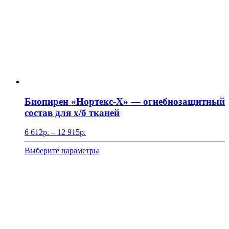
Биопирен «Нортекс-Х» — огнебиозащитный
состав для х/б тканей
Диапазон
6 612
р.
–
12 915
р.
цен:
6
Этот
Выберите параметры
612р.
товар
–
имеет
12
несколько
915р.
вариаций.
Опции
можно
выбрать
на