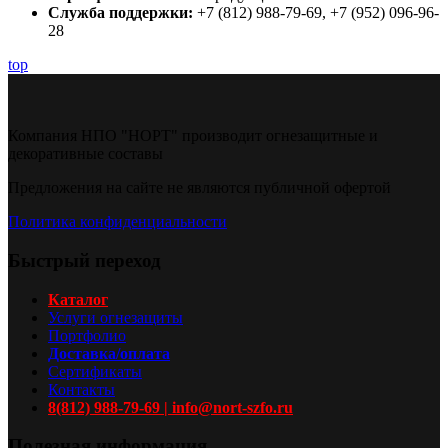
Служба поддержки:
+7 (812) 988-79-69, +7 (952) 096-96-
28
top
Компания НПО "НОРТ" производит огнезащитные и
декоративные составы
Предложения на сайте не являются публичной офертой
Политика конфиденциальности
Быстрый переход
Каталог
Услуги огнезащиты
Портфолио
Доставка/оплата
Сертификаты
Контакты
8(812) 988-79-69 | info@nort-szfo.ru
Полезная информация