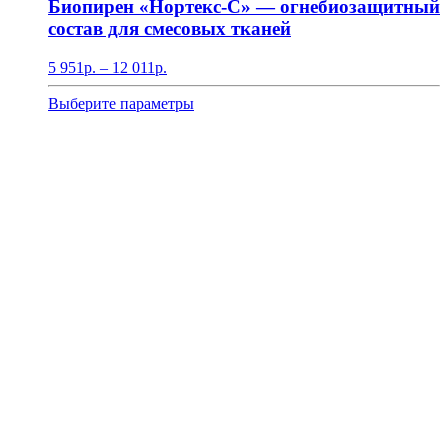
Биопирен «Нортекс-С» — огнебиозащитный
состав для смесовых тканей
Диапазон
5 951
р.
–
12 011
р.
цен:
5
Этот
Выберите параметры
951р.
товар
–
имеет
12
несколько
011р.
вариаций.
Опции
можно
выбрать
на
странице
товара.