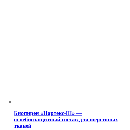
странице
товара.
Биопирен «Нортекс-Ш» —
огнебиозащитный состав для шерстяных
тканей