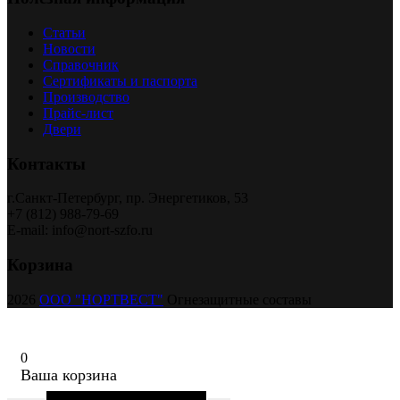
Статьи
Новости
Справочник
Сертификаты и паспорта
Производство
Прайс-лист
Двери
Контакты
г.Санкт-Петербург, пр. Энергетиков, 53
+7 (812) 988-79-69
E-mail: info@nort-szfo.ru
Корзина
2026
ООО "НОРТВЕСТ"
Огнезащитные составы
0
Ваша корзина