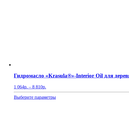
Гидромасло «Krasula®»-Interior Oil для дере
Диапазон
1 064
р.
–
8 810
р.
цен:
1
Этот
Выберите параметры
064р.
товар
–
имеет
8
несколько
810р.
вариаций.
Опции
можно