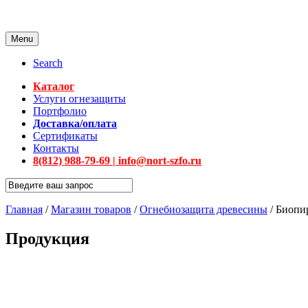
Menu
Search
Каталог
Услуги огнезащиты
Портфолио
Доставка/оплата
Сертификаты
Контакты
8(812) 988-79-69 | info@nort-szfo.ru
Главная
/
Магазин товаров
/
Огнебиозащита древесины
/
Биопи
Продукция