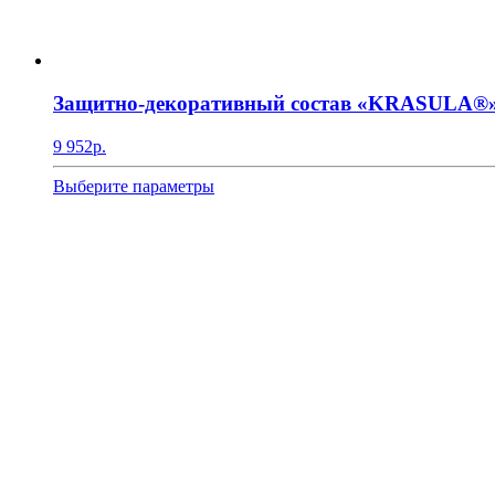
Защитно-декоративный состав «KRASULA®»
9 952
р.
Этот
Выберите параметры
товар
имеет
несколько
вариаций.
Опции
можно
выбрать
на
странице
товара.