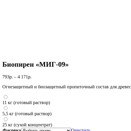
Биопирен «МИГ-09»
Диапазон
793
р.
–
4 171
р.
цен:
Огнезащитный и биозащитный пропиточный состав для древеси
793р.
–
4
11 кг (готовый раствор)
171р.
5,5 кг (готовый раствор)
25 кг (сухой концентрат)
Фасовка
Очистить