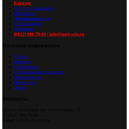
Каталог
Услуги огнезащиты
Портфолио
Доставка/оплата
Сертификаты
Контакты
8(812) 988-79-69 | info@nort-szfo.ru
Полезная информация
Статьи
Новости
Справочник
Сертификаты и паспорта
Производство
Прайс-лист
Двери
Контакты
г.Санкт-Петербург, пр. Энергетиков, 53
+7 (812) 988-79-69
E-mail: info@nort-szfo.ru